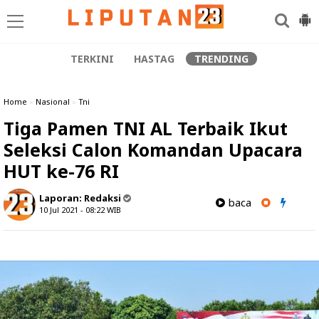
TERKINI
HASTAG
TRENDING
Home
»
Nasional
»
Tni
Tiga Pamen TNI AL Terbaik Ikut
Seleksi Calon Komandan Upacara
HUT ke-76 RI
Laporan:
Redaksi
baca
10 Jul 2021 - 08:22
WIB