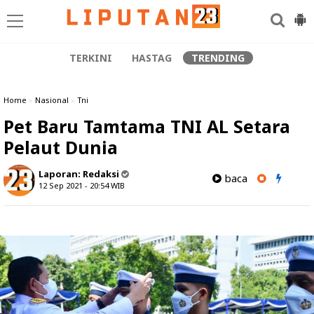
TERKINI
HASTAG
TRENDING
Home
»
Nasional
»
Tni
Pet Baru Tamtama TNI AL Setara
Pelaut Dunia
Laporan:
Redaksi
baca
12 Sep 2021 - 20:54
WIB