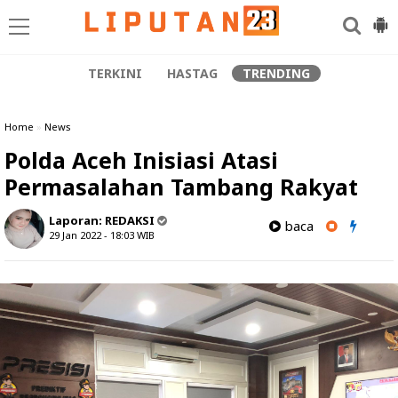
TERKINI
HASTAG
TRENDING
Home
»
News
Polda Aceh Inisiasi Atasi
Permasalahan Tambang Rakyat
Laporan:
REDAKSI
baca
29 Jan 2022 - 18:03
WIB