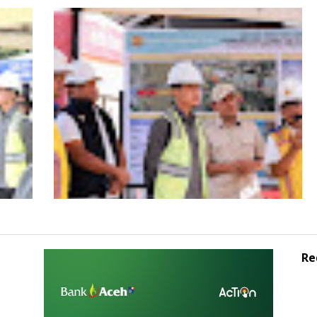
s
HUT ke-53 Bank Aceh: Momentum
agai
Memperkuat Amanah, Menumbuhkan
Aceh
Keberkahan Bagi Aceh
Re
Wagub Aceh dampingi Wapres Gibran
iden
Kunjungi Aceh, Pastikan Pemulihan
Pascabencana Hidrometeorologi