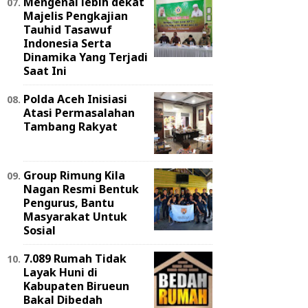
Mengenal lebih dekat
Majelis Pengkajian
Tauhid Tasawuf
Indonesia Serta
Dinamika Yang Terjadi
Saat Ini
Polda Aceh Inisiasi
Atasi Permasalahan
Tambang Rakyat
Group Rimung Kila
Nagan Resmi Bentuk
Pengurus, Bantu
Masyarakat Untuk
Sosial
7.089 Rumah Tidak
Layak Huni di
Kabupaten Birueun
Bakal Dibedah