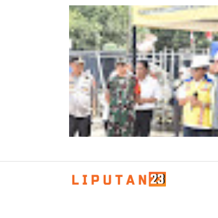
Kombes Andi Kirana Diperiksa Mabe
Polri, Kapolda Tunjuk Kabid TIK seb
Pelaksana Tugas Kapolresta Banda 
Kapolda Aceh Bersama Forkopimda
Sambut Kunjungan Kerja Wakil Pres
RI di Kabupaten Bireuen