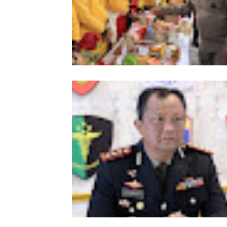
Meriahkan HUT Ke-81 Kemerdekaan 
Polda Aceh Gelar Lomba Memasak N
Goreng dan Aneka Minuman