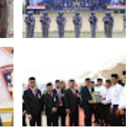
RI,
Kapolda Aceh Tutup Pembinaan Tradisi
asi
dan Pembaretan 65 Bintara Remaja
Satbrimob Polda Aceh