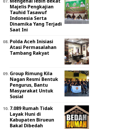
Mengenal lebih dekat
Majelis Pengkajian
Tauhid Tasawuf
Indonesia Serta
Dinamika Yang Terjadi
Saat Ini
Polda Aceh Inisiasi
Atasi Permasalahan
Tambang Rakyat
Group Rimung Kila
Nagan Resmi Bentuk
Pengurus, Bantu
Masyarakat Untuk
Sosial
7.089 Rumah Tidak
Layak Huni di
Kabupaten Birueun
Bakal Dibedah