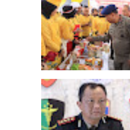
Meriahkan HUT Ke-81 Kemerdekaan 
Polda Aceh Gelar Lomba Memasak N
Goreng dan Aneka Minuman