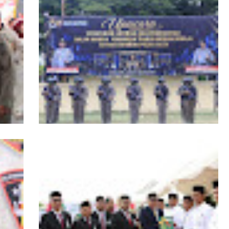
RI,
Kapolda Aceh Tutup Pembinaan Tradisi
asi
dan Pembaretan 65 Bintara Remaja
Satbrimob Polda Aceh