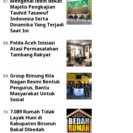
Mengenal lebih dekat
Majelis Pengkajian
Tauhid Tasawuf
Indonesia Serta
Dinamika Yang Terjadi
Saat Ini
Polda Aceh Inisiasi
Atasi Permasalahan
Tambang Rakyat
Group Rimung Kila
Nagan Resmi Bentuk
Pengurus, Bantu
Masyarakat Untuk
Sosial
7.089 Rumah Tidak
Layak Huni di
Kabupaten Birueun
Bakal Dibedah