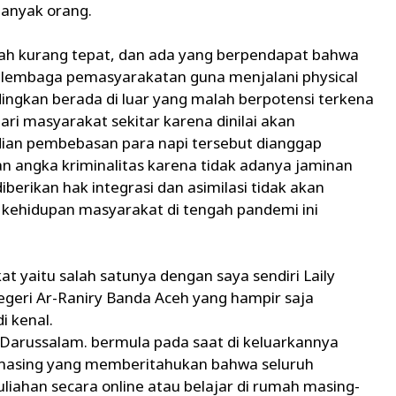
banyak orang.
ah kurang tepat, dan ada yang berpendapat bahwa
m lembaga pemasyarakatan guna menjalani physical
ngkan berada di luar yang malah berpotensi terkena
ari masyarakat sekitar karena dinilai akan
an pembebasan para napi tersebut dianggap
 angka kriminalitas karena tidak adanya jaminan
erikan hak integrasi dan asimilasi tidak akan
kehidupan masyarakat di tengah pandemi ini
at yaitu salah satunya dengan saya sendiri Laily
egeri Ar-Raniry Banda Aceh yang hampir saja
i kenal.
a Darussalam. bermula pada saat di keluarkannya
g-masing yang memberitahukan bahwa seluruh
iahan secara online atau belajar di rumah masing-