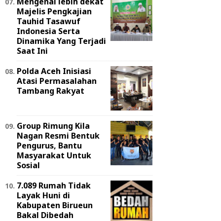
Mengenal lebih dekat
Majelis Pengkajian
Tauhid Tasawuf
Indonesia Serta
Dinamika Yang Terjadi
Saat Ini
Polda Aceh Inisiasi
Atasi Permasalahan
Tambang Rakyat
Group Rimung Kila
Nagan Resmi Bentuk
Pengurus, Bantu
Masyarakat Untuk
Sosial
7.089 Rumah Tidak
Layak Huni di
Kabupaten Birueun
Bakal Dibedah