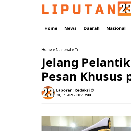
Home
News
Daerah
Nasional
Home
»
Nasional
»
Tni
Jelang Pelantik
Pesan Khusus 
Laporan:
Redaksi
30 Jun 2021 - 00:28
WIB