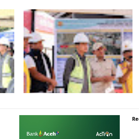
s
HUT ke-53 Bank Aceh: Momentum
agai
Memperkuat Amanah, Menumbuhkan
Aceh
Keberkahan Bagi Aceh
Re
Wagub Aceh dampingi Wapres Gibran
iden
Kunjungi Aceh, Pastikan Pemulihan
Pascabencana Hidrometeorologi