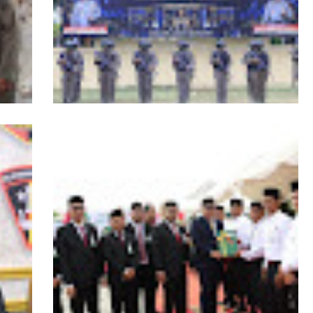
RI,
Kapolda Aceh Tutup Pembinaan Tradisi
asi
dan Pembaretan 65 Bintara Remaja
Satbrimob Polda Aceh