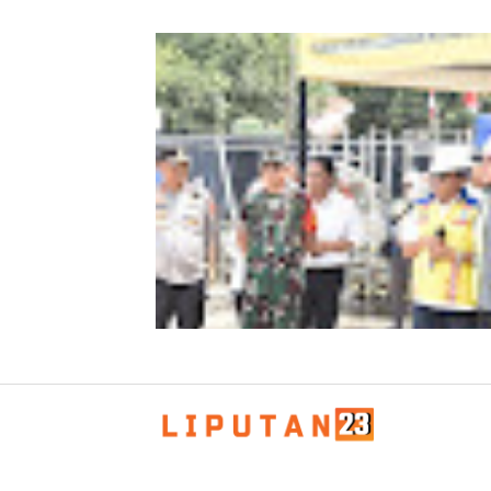
Kombes Andi Kirana Diperiksa Mabe
Polri, Kapolda Tunjuk Kabid TIK seb
Pelaksana Tugas Kapolresta Banda 
Kapolda Aceh Bersama Forkopimda
Sambut Kunjungan Kerja Wakil Pres
RI di Kabupaten Bireuen