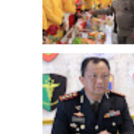
Meriahkan HUT Ke-81 Kemerdekaan 
Polda Aceh Gelar Lomba Memasak N
Goreng dan Aneka Minuman