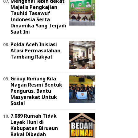
Mengenal lebih dekat
Majelis Pengkajian
Tauhid Tasawuf
Indonesia Serta
Dinamika Yang Terjadi
Saat Ini
Polda Aceh Inisiasi
Atasi Permasalahan
Tambang Rakyat
Group Rimung Kila
Nagan Resmi Bentuk
Pengurus, Bantu
Masyarakat Untuk
Sosial
7.089 Rumah Tidak
Layak Huni di
Kabupaten Birueun
Bakal Dibedah