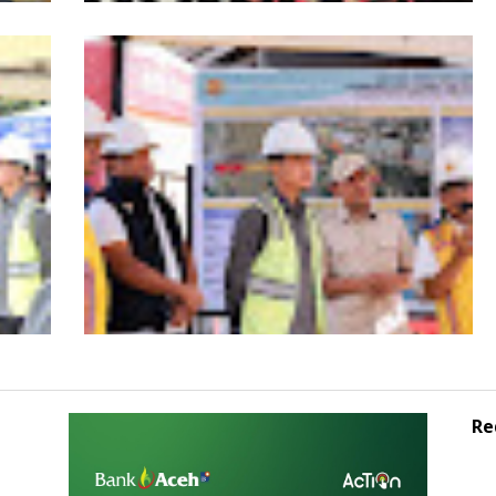
s
HUT ke-53 Bank Aceh: Momentum
agai
Memperkuat Amanah, Menumbuhkan
Aceh
Keberkahan Bagi Aceh
Re
Wagub Aceh dampingi Wapres Gibran
iden
Kunjungi Aceh, Pastikan Pemulihan
Pascabencana Hidrometeorologi