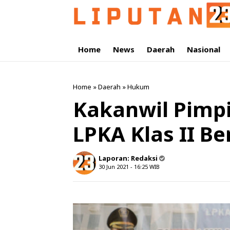
Home
News
Daerah
Nasional
Home
»
Daerah
»
Hukum
Kakanwil Pimpi
LPKA Klas II B
Laporan:
Redaksi
30 Jun 2021 - 16:25
WIB