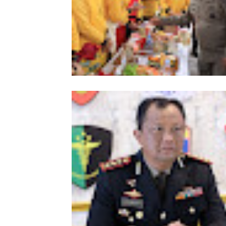
Meriahkan HUT Ke-81 Kemerdekaan 
Polda Aceh Gelar Lomba Memasak N
Goreng dan Aneka Minuman