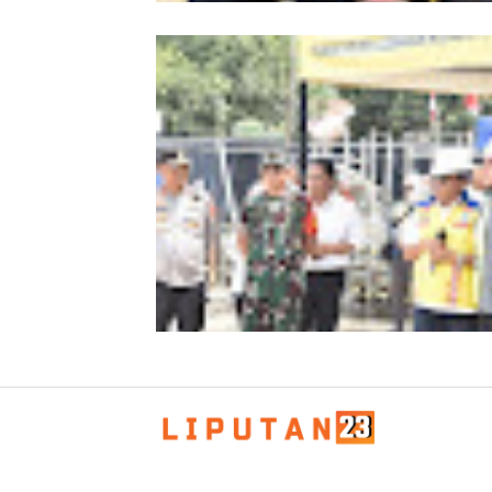
Kombes Andi Kirana Diperiksa Mabe
Polri, Kapolda Tunjuk Kabid TIK seb
Pelaksana Tugas Kapolresta Banda 
Kapolda Aceh Bersama Forkopimda
Sambut Kunjungan Kerja Wakil Pres
RI di Kabupaten Bireuen