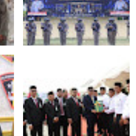
RI,
Kapolda Aceh Tutup Pembinaan Tradisi
asi
dan Pembaretan 65 Bintara Remaja
Satbrimob Polda Aceh