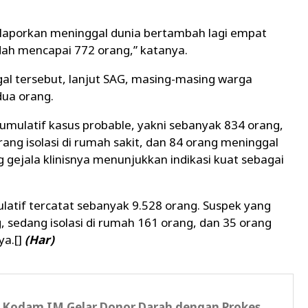
dilaporkan meninggal dunia bertambah lagi empat
dah mencapai 772 orang,” katanya.
al tersebut, lanjut SAG, masing-masing warga
dua orang.
mulatif kasus probable, yakni sebanyak 834 orang,
orang isolasi di rumah sakit, dan 84 orang meninggal
g gejala klinisnya menunjukkan indikasi kuat sebagai
atif tercatat sebanyak 9.528 orang. Suspek yang
g, sedang isolasi di rumah 161 orang, dan 35 orang
ya.[]
(Har)
, Kodam IM Gelar Donor Darah dengan Prokes