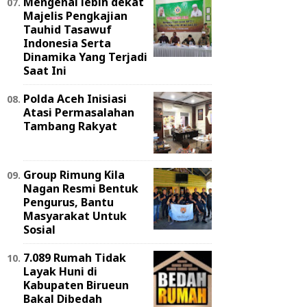
Mengenal lebih dekat
Majelis Pengkajian
Tauhid Tasawuf
Indonesia Serta
Dinamika Yang Terjadi
Saat Ini
Polda Aceh Inisiasi
Atasi Permasalahan
Tambang Rakyat
Group Rimung Kila
Nagan Resmi Bentuk
Pengurus, Bantu
Masyarakat Untuk
Sosial
7.089 Rumah Tidak
Layak Huni di
Kabupaten Birueun
Bakal Dibedah