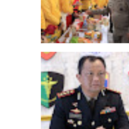
Meriahkan HUT Ke-81 Kemerdekaan 
Polda Aceh Gelar Lomba Memasak N
Goreng dan Aneka Minuman