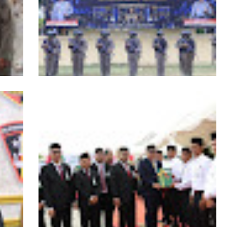
RI,
Kapolda Aceh Tutup Pembinaan Tradisi
asi
dan Pembaretan 65 Bintara Remaja
Satbrimob Polda Aceh