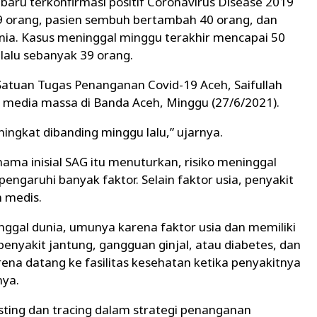
baru terkonfirmasi positif Coronavirus Disease 2019
59 orang, pasien sembuh bertambah 40 orang, dan
nia. Kasus meninggal minggu terakhir mencapai 50
 lalu sebanyak 39 orang.
 Satuan Tugas Penanganan Covid-19 Aceh, Saifullah
k media massa di Banda Aceh, Minggu (27/6/2021).
ngkat dibanding minggu lalu,” ujarnya.
nama inisial SAG itu menuturkan, risiko meninggal
pengaruhi banyak faktor. Selain faktor usia, penyakit
 medis.
nggal dunia, umunya karena faktor usia dan memiliki
penyakit jantung, gangguan ginjal, atau diabetes, dan
na datang ke fasilitas kesehatan ketika penyakitnya
nya.
esting dan tracing dalam strategi penanganan