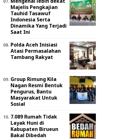
Mengenal lebih dekat
Majelis Pengkajian
Tauhid Tasawuf
Indonesia Serta
Dinamika Yang Terjadi
Saat Ini
Polda Aceh Inisiasi
Atasi Permasalahan
Tambang Rakyat
Group Rimung Kila
Nagan Resmi Bentuk
Pengurus, Bantu
Masyarakat Untuk
Sosial
7.089 Rumah Tidak
Layak Huni di
Kabupaten Birueun
Bakal Dibedah