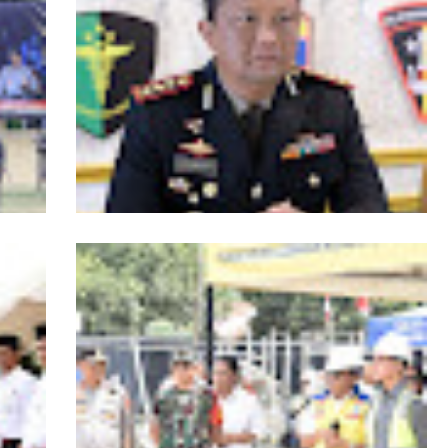
isi
Kombes Andi Kirana Diperiksa Mabes
Polri, Kapolda Tunjuk Kabid TIK sebagai
Pelaksana Tugas Kapolresta Banda Aceh