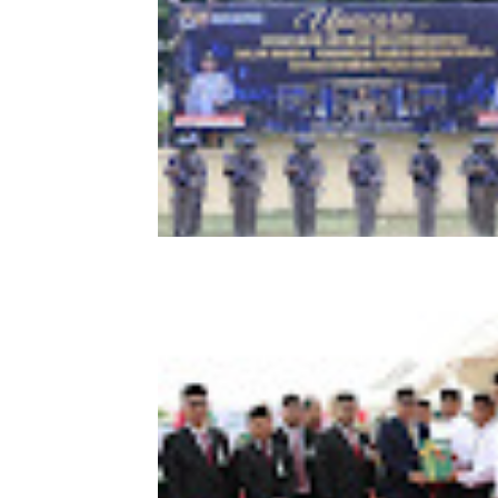
Kapolda Aceh Tutup Pembinaan Trad
dan Pembaretan 65 Bintara Remaja
Satbrimob Polda Aceh