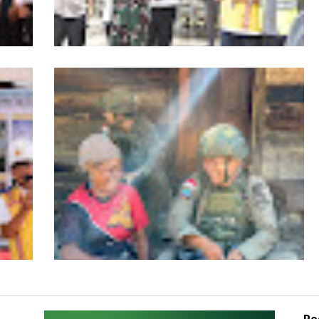
Kapolda Aceh Bersama Forkopimda
an
Sambut Kunjungan Kerja Wakil Presiden
RI di Kabupaten Bireuen