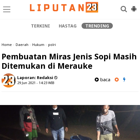
TERKINI
HASTAG
TRENDING
Home
»
Daerah
»
Hukum
»
polri
Pembuatan Miras Jenis Sopi Masih
Ditemukan di Merauke
Laporan:
Redaksi
baca
29 Jun 2021 - 14:23
WIB