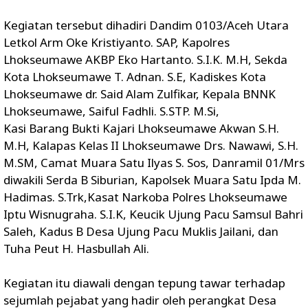
Kegiatan tersebut dihadiri Dandim 0103/Aceh Utara
Letkol Arm Oke Kristiyanto. SAP, Kapolres
Lhokseumawe AKBP Eko Hartanto. S.I.K. M.H, Sekda
Kota Lhokseumawe T. Adnan. S.E, Kadiskes Kota
Lhokseumawe dr. Said Alam Zulfikar, Kepala BNNK
Lhokseumawe, Saiful Fadhli. S.STP. M.Si,
Kasi Barang Bukti Kajari Lhokseumawe Akwan S.H.
M.H, Kalapas Kelas II Lhokseumawe Drs. Nawawi, S.H.
M.SM, Camat Muara Satu Ilyas S. Sos, Danramil 01/Mrs
diwakili Serda B Siburian, Kapolsek Muara Satu Ipda M.
Hadimas. S.Trk,Kasat Narkoba Polres Lhokseumawe
Iptu Wisnugraha. S.I.K, Keucik Ujung Pacu Samsul Bahri
Saleh, Kadus B Desa Ujung Pacu Muklis Jailani, dan
Tuha Peut H. Hasbullah Ali.
Kegiatan itu diawali dengan tepung tawar terhadap
sejumlah pejabat yang hadir oleh perangkat Desa