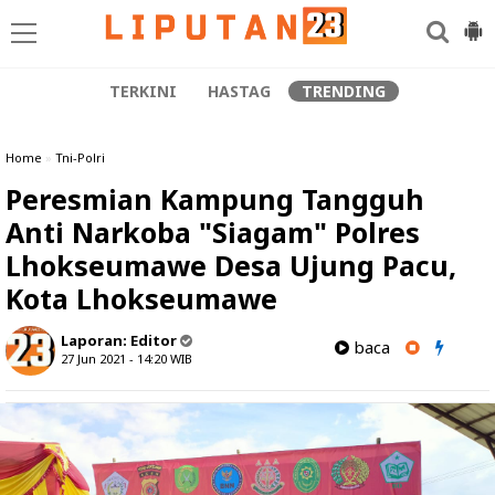
TERKINI
HASTAG
TRENDING
Home
»
Tni-Polri
Peresmian Kampung Tangguh
Anti Narkoba "Siagam" Polres
Lhokseumawe Desa Ujung Pacu,
Kota Lhokseumawe
Laporan:
Editor
baca
27 Jun 2021 - 14:20
WIB