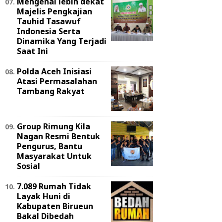
Mengenal lebih dekat
Majelis Pengkajian
Tauhid Tasawuf
Indonesia Serta
Dinamika Yang Terjadi
Saat Ini
Polda Aceh Inisiasi
Atasi Permasalahan
Tambang Rakyat
Group Rimung Kila
Nagan Resmi Bentuk
Pengurus, Bantu
Masyarakat Untuk
Sosial
7.089 Rumah Tidak
Layak Huni di
Kabupaten Birueun
Bakal Dibedah