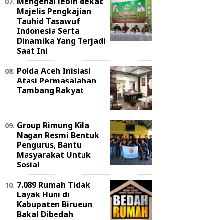
Mengenal lebih dekat
Majelis Pengkajian
Tauhid Tasawuf
Indonesia Serta
Dinamika Yang Terjadi
Saat Ini
Polda Aceh Inisiasi
Atasi Permasalahan
Tambang Rakyat
Group Rimung Kila
Nagan Resmi Bentuk
Pengurus, Bantu
Masyarakat Untuk
Sosial
7.089 Rumah Tidak
Layak Huni di
Kabupaten Birueun
Bakal Dibedah