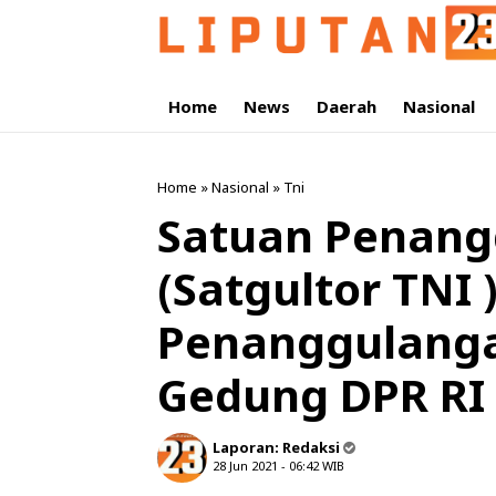
Home
News
Daerah
Nasional
Home
»
Nasional
»
Tni
Satuan Penang
(Satgultor TNI 
Penanggulanga
Gedung DPR RI
Laporan:
Redaksi
28 Jun 2021 - 06:42
WIB