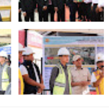
s
HUT ke-53 Bank Aceh: Momentum
agai
Memperkuat Amanah, Menumbuhkan
Aceh
Keberkahan Bagi Aceh