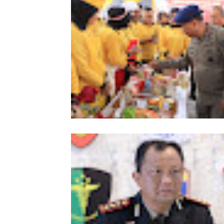
Meriahkan HUT Ke-81 Kemerdekaan 
Polda Aceh Gelar Lomba Memasak N
Goreng dan Aneka Minuman