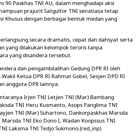
vo 90 Paskhas TNI AU, dalam menghadapi aksi
mampuan prajurit Satgultor TNI senatiasa tetap
si Khusus dengan berbagai bentuk medan yang
erlangsung secara dramatis, cepat dan dahsyat serta
 yang dilakukan kelompok teroris tanpa
ra yang disandera tersebut.
dera dan pengambilalihan Gedung DPR RI oleh
eh Wakil Ketua DPR RI Rahmat Gobel, Sesjen DPD RI
an anggota DPR lainnya.
ntaranya Irjen TNI Letjen TNI (Mar) Bambang
aksda TNI Heru Kusmanto, Asops Panglima TNI
ayjen TNI (Mar) Suhartono, Dankorpaskhas Marsda
NI Marsda TNI Eko Dono I, Wadan Koopssus TNI
TNI Laksma TNI Tedjo Sukmono.(red_inp)