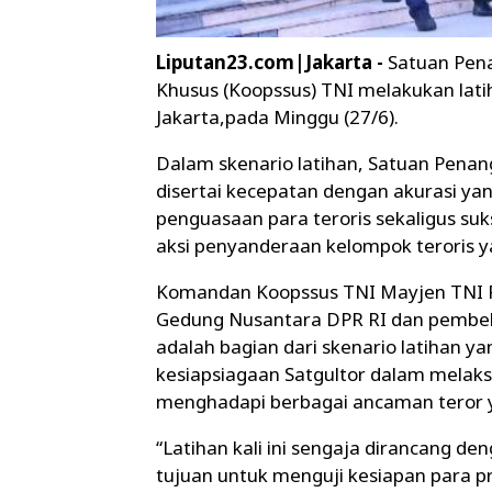
Liputan23.com|Jakarta -
Satuan Pen
Khusus (Koopssus) TNI melakukan lat
Jakarta,pada Minggu (27/6).
Dalam skenario latihan, Satuan Penan
disertai kecepatan dengan akurasi yan
penguasaan para teroris sekaligus su
aksi penyanderaan kelompok teroris 
Komandan Koopssus TNI Mayjen TNI 
Gedung Nusantara DPR RI dan pembeba
adalah bagian dari skenario latihan y
kesiapsiagaan Satgultor dalam melak
menghadapi berbagai ancaman teror ya
“Latihan kali ini sengaja dirancang d
tujuan untuk menguji kesiapan para pra