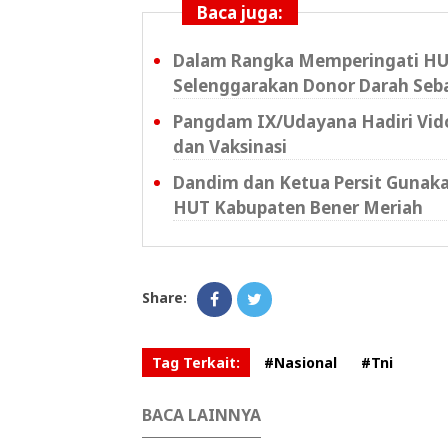
Baca juga:
Dalam Rangka Memperingati HU
Selenggarakan Donor Darah Seb
Pangdam IX/Udayana Hadiri Vidc
dan Vaksinasi
Dandim dan Ketua Persit Gunaka
HUT Kabupaten Bener Meriah
Share:
Tag Terkait:
#Nasional
#Tni
BACA LAINNYA