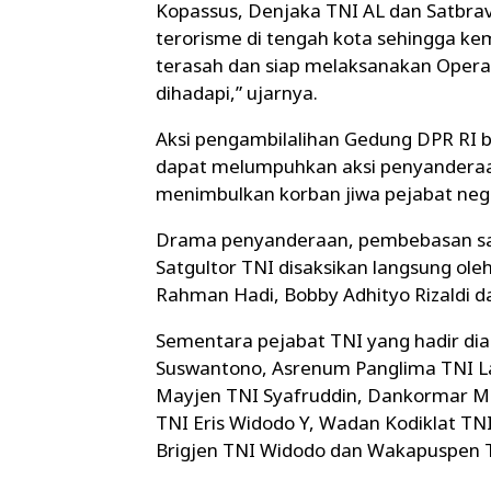
Kopassus, Denjaka TNI AL dan Satbra
terorisme di tengah kota sehingga ke
terasah dan siap melaksanakan Opera
dihadapi,” ujarnya.
Aksi pengambilalihan Gedung DPR RI b
dapat melumpuhkan aksi penyanderaan
menimbulkan korban jiwa pejabat nega
Drama penyanderaan, pembebasan san
Satgultor TNI disaksikan langsung ol
Rahman Hadi, Bobby Adhityo Rizaldi d
Sementara pejabat TNI yang hadir dia
Suswantono, Asrenum Panglima TNI L
Mayjen TNI Syafruddin, Dankormar M
TNI Eris Widodo Y, Wadan Kodiklat T
Brigjen TNI Widodo dan Wakapuspen 