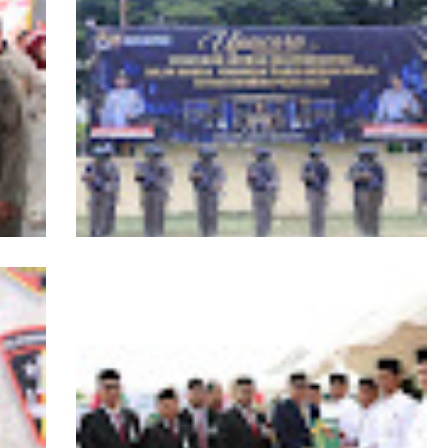
RI,
Kapolda Aceh Tutup Pembinaan Tradisi
asi
dan Pembaretan 65 Bintara Remaja
Satbrimob Polda Aceh