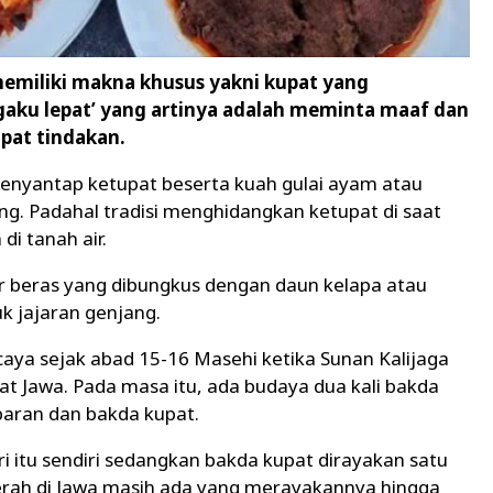
 memiliki makna khusus yakni kupat yang
gaku lepat’ yang artinya adalah meminta maaf dan
mpat tindakan.
menyantap ketupat beserta kuah gulai ayam atau
g. Padahal tradisi menghidangkan ketupat di saat
di tanah air.
r beras yang dibungkus dengan daun kelapa atau
 jajaran genjang.
caya sejak abad 15-16 Masehi ketika Sunan Kalijaga
t Jawa. Pada masa itu, ada budaya dua kali bakda
ebaran dan bakda kupat.
ri itu sendiri sedangkan bakda kupat dirayakan satu
erah di Jawa masih ada yang merayakannya hingga