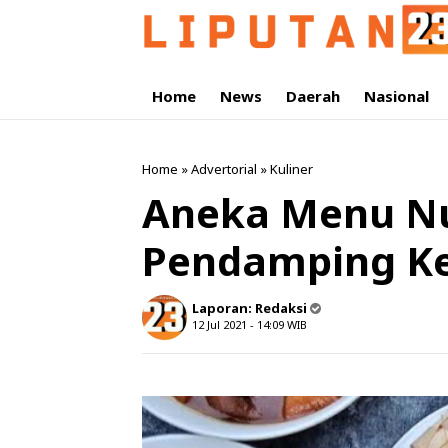
Home
News
Daerah
Nasional
Home
»
Advertorial
»
Kuliner
Aneka Menu N
Pendamping Ke
Laporan:
Redaksi
12 Jul 2021 - 14:09
WIB