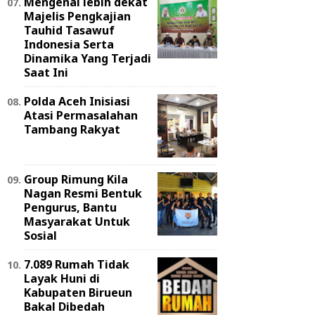
Mengenal lebih dekat
Majelis Pengkajian
Tauhid Tasawuf
Indonesia Serta
Dinamika Yang Terjadi
Saat Ini
Polda Aceh Inisiasi
Atasi Permasalahan
Tambang Rakyat
Group Rimung Kila
Nagan Resmi Bentuk
Pengurus, Bantu
Masyarakat Untuk
Sosial
7.089 Rumah Tidak
Layak Huni di
Kabupaten Birueun
Bakal Dibedah