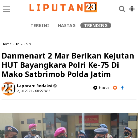
TERKINI
HASTAG
TRENDING
Home
»
Tni - Polri
Danmenart 2 Mar Berikan Kejutan
HUT Bayangkara Polri Ke-75 Di
Mako Satbrimob Polda Jatim
Laporan:
Redaksi
baca
2 Jul 2021 - 00:27
WIB