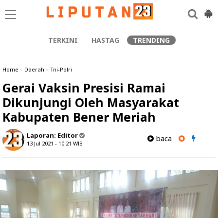
TERKINI
HASTAG
TRENDING
Home
»
Daerah
»
Tni-Polri
Gerai Vaksin Presisi Ramai
Dikunjungi Oleh Masyarakat
Kabupaten Bener Meriah
Laporan:
Editor
baca
13 Jul 2021 - 10:21
WIB