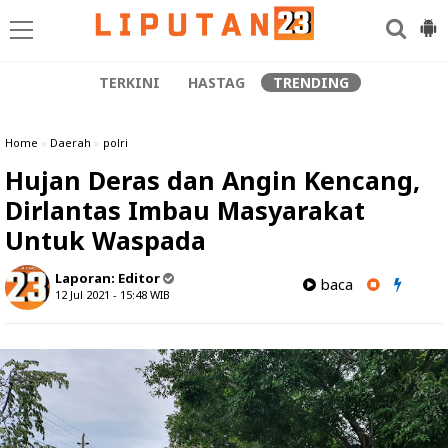
TERKINI
HASTAG
TRENDING
Home
»
Daerah
»
polri
Hujan Deras dan Angin Kencang,
Dirlantas Imbau Masyarakat
Untuk Waspada
Laporan:
Editor
baca
12 Jul 2021 - 15:48
WIB