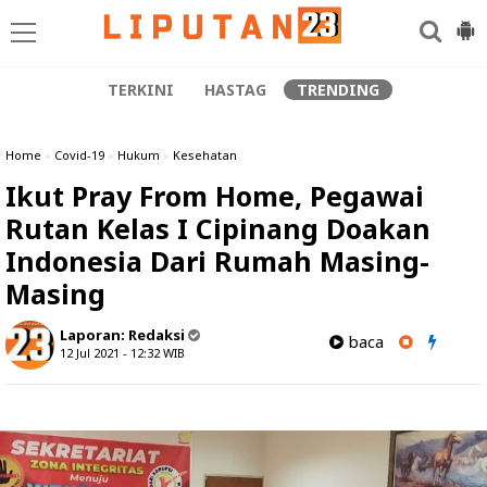
TERKINI
HASTAG
TRENDING
Home
»
Covid-19
»
Hukum
»
Kesehatan
Ikut Pray From Home, Pegawai
Rutan Kelas I Cipinang Doakan
Indonesia Dari Rumah Masing-
Masing
Laporan:
Redaksi
baca
12 Jul 2021 - 12:32
WIB