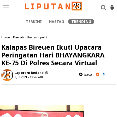
TERKINI
HASTAG
TRENDING
Home
»
Daerah
»
Hukum
»
polri
Kalapas Bireuen Ikuti Upacara
Peringatan Hari BHAYANGKARA
KE-75 Di Polres Secara Virtual
Laporan:
Redaksi
baca
1 Jul 2021 - 19:26
WIB