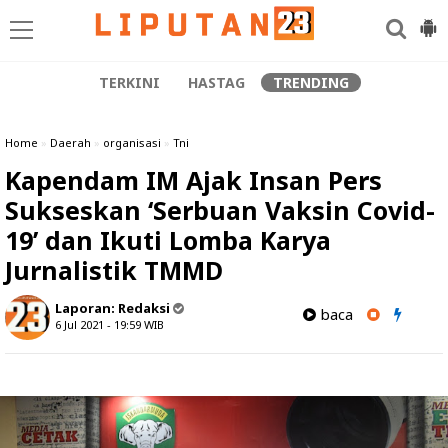
TERKINI
HASTAG
TRENDING
Home
»
Daerah
»
organisasi
»
Tni
Kapendam IM Ajak Insan Pers
Sukseskan ‘Serbuan Vaksin Covid-
19’ dan Ikuti Lomba Karya
Jurnalistik TMMD
Laporan:
Redaksi
baca
6 Jul 2021 - 19:59
WIB