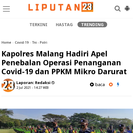
TERKINI
HASTAG
TRENDING
Home
»
Covid-19
»
Tni - Polri
Kapolres Malang Hadiri Apel
Penebalan Operasi Penanganan
Covid-19 dan PPKM Mikro Darurat
Laporan:
Redaksi
baca
2 Jul 2021 - 14:27
WIB