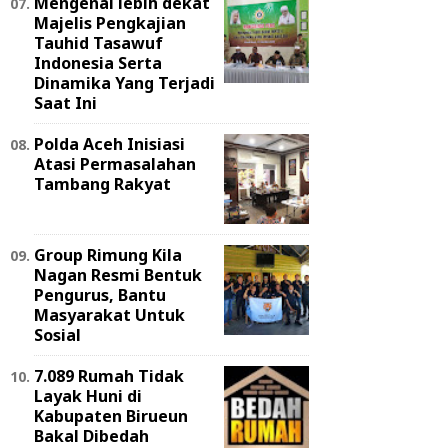
Mengenal lebih dekat
Majelis Pengkajian
Tauhid Tasawuf
Indonesia Serta
Dinamika Yang Terjadi
Saat Ini
Polda Aceh Inisiasi
Atasi Permasalahan
Tambang Rakyat
Group Rimung Kila
Nagan Resmi Bentuk
Pengurus, Bantu
Masyarakat Untuk
Sosial
7.089 Rumah Tidak
Layak Huni di
Kabupaten Birueun
Bakal Dibedah