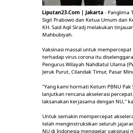
Liputan23.Com | Jakarta
- Panglima T
Sigit Prabowo dan Ketua Umum dan 
KH. Said Aqil Siradj melakukan tinjaua
Mahbubiyah.
Vaksinasi massal untuk mempercepat 
terhadap virus corona itu diselenggar
Pengurus Wilayah Nahdlatul Ulama (PW
Jeruk Purut, Cilandak Timur, Pasar Min
"Yang kami hormati Ketum PBNU Pak S
lanjutkan rencana akselerasi percepata
laksanakan kerjasama dengan NU," kat
Untuk semakin mempercepat akseleras
telah menginstruksikan seluruh jajar
NU di Indonesia menggelar vaksinasi 