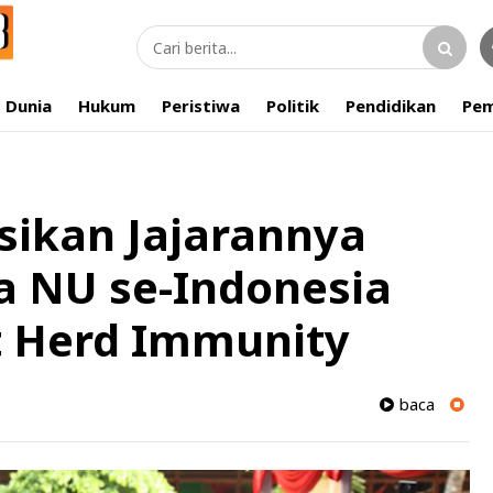
Dunia
Hukum
Peristiwa
Politik
Pendidikan
Pem
ksikan Jajarannya
 NU se-Indonesia
t Herd Immunity
baca