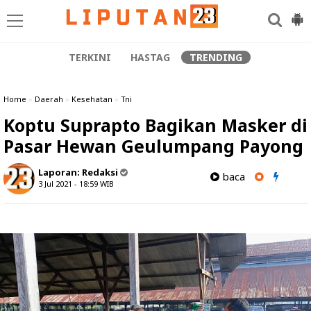
TERKINI
HASTAG
TRENDING
Home
»
Daerah
»
Kesehatan
»
Tni
Koptu Suprapto Bagikan Masker di
Pasar Hewan Geulumpang Payong
Laporan:
Redaksi
baca
3 Jul 2021 - 18:59
WIB