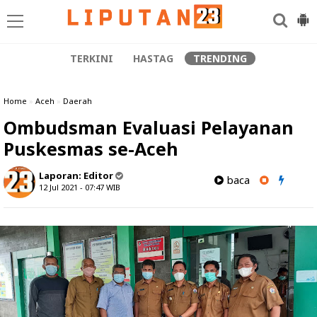
TERKINI
HASTAG
TRENDING
Home
»
Aceh
»
Daerah
Ombudsman Evaluasi Pelayanan
Puskesmas se-Aceh
Laporan:
Editor
baca
12 Jul 2021 - 07:47
WIB