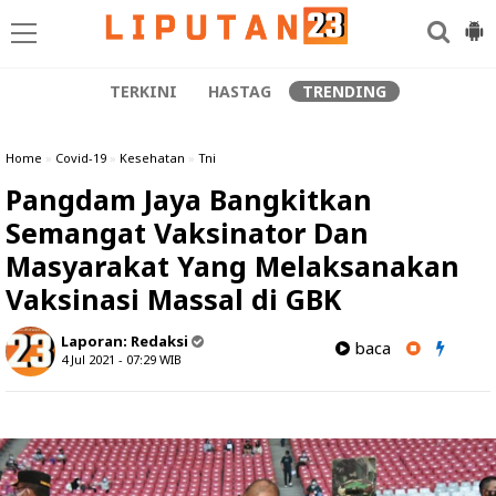
TERKINI
HASTAG
TRENDING
Home
»
Covid-19
»
Kesehatan
»
Tni
Pangdam Jaya Bangkitkan
Semangat Vaksinator Dan
Masyarakat Yang Melaksanakan
Vaksinasi Massal di GBK
Laporan:
Redaksi
baca
4 Jul 2021 - 07:29
WIB