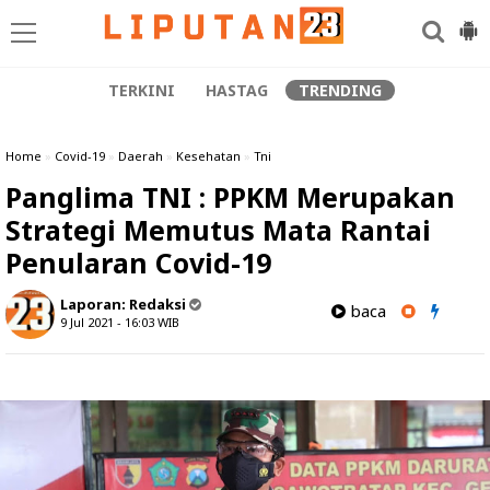
TERKINI
HASTAG
TRENDING
Home
»
Covid-19
»
Daerah
»
Kesehatan
»
Tni
Panglima TNI : PPKM Merupakan
Strategi Memutus Mata Rantai
Penularan Covid-19
Laporan:
Redaksi
baca
9 Jul 2021 - 16:03
WIB