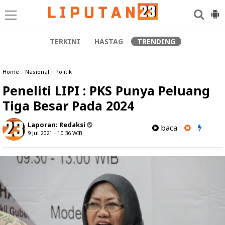
TERKINI
HASTAG
TRENDING
Home
»
Nasional
»
Politik
Peneliti LIPI : PKS Punya Peluang
Tiga Besar Pada 2024
Laporan:
Redaksi
baca
9 Jul 2021 - 10:36
WIB