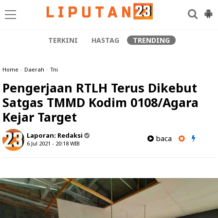
TERKINI
HASTAG
TRENDING
Home
»
Daerah
»
Tni
Pengerjaan RTLH Terus Dikebut
Satgas TMMD Kodim 0108/Agara
Kejar Target
Laporan:
Redaksi
baca
6 Jul 2021 - 20:18
WIB