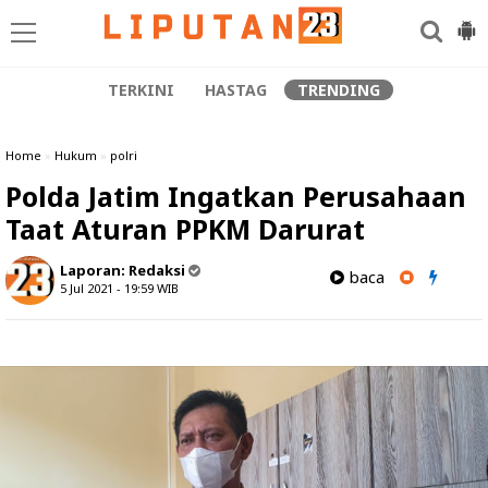
TERKINI
HASTAG
TRENDING
Home
»
Hukum
»
polri
Polda Jatim Ingatkan Perusahaan
Taat Aturan PPKM Darurat
Laporan:
Redaksi
baca
5 Jul 2021 - 19:59
WIB