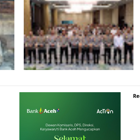
Wagub Aceh dampingi Wapres Gibran
iden
Kunjungi Aceh, Pastikan Pemulihan
Pascabencana Hidrometeorologi
Re
Ops
Kapolda Aceh Buka Rakernis SDM 2026,
at
Tegaskan SDM Unggul Kunci Pelayanan
Polri yang Profesional dan Humanis