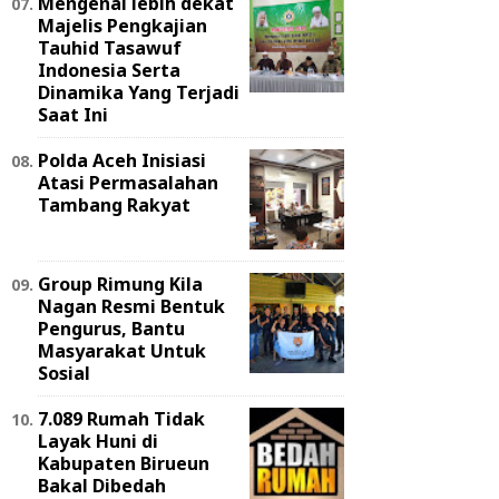
Mengenal lebih dekat
Majelis Pengkajian
Tauhid Tasawuf
Indonesia Serta
Dinamika Yang Terjadi
Saat Ini
Polda Aceh Inisiasi
Atasi Permasalahan
Tambang Rakyat
Group Rimung Kila
Nagan Resmi Bentuk
Pengurus, Bantu
Masyarakat Untuk
Sosial
7.089 Rumah Tidak
Layak Huni di
Kabupaten Birueun
Bakal Dibedah