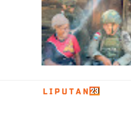
Kapolda Aceh Bersama Forkopimda
Sambut Kunjungan Kerja Wakil Pres
RI di Kabupaten Bireuen
Patroli Humanis Satgas Kepolisian 
Damai Cartenz di Puncak Jaya Perer
Kedekatan dengan Masyarakat