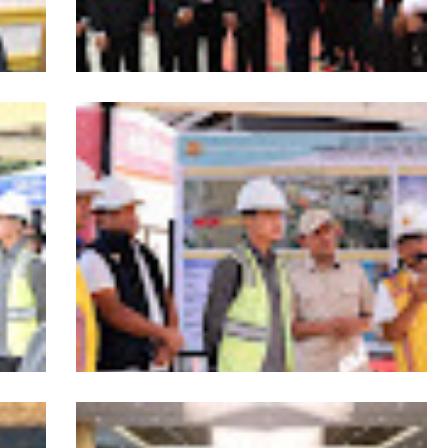
s
HUT ke-53 Bank Aceh: Momentum
agai
Memperkuat Amanah, Menumbuhkan
Aceh
Keberkahan Bagi Aceh