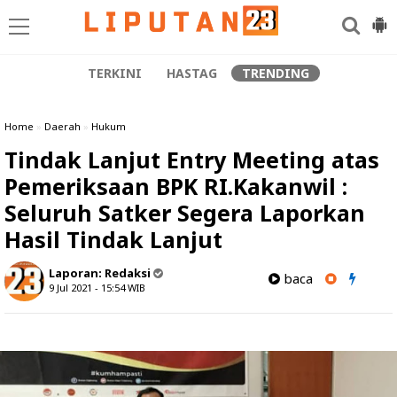
TERKINI
HASTAG
TRENDING
Home
»
Daerah
»
Hukum
Tindak Lanjut Entry Meeting atas
Pemeriksaan BPK RI.Kakanwil :
Seluruh Satker Segera Laporkan
Hasil Tindak Lanjut
Laporan:
Redaksi
baca
9 Jul 2021 - 15:54
WIB