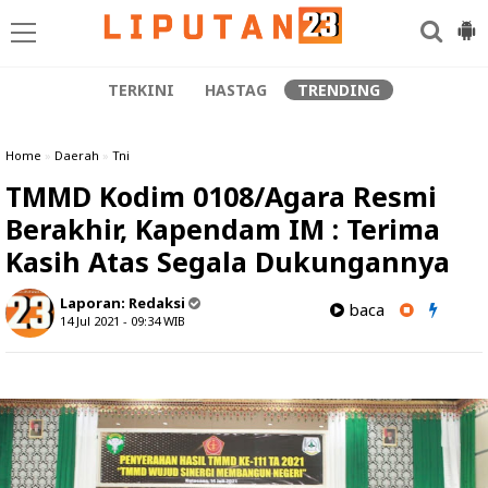
TERKINI
HASTAG
TRENDING
Home
»
Daerah
»
Tni
TMMD Kodim 0108/Agara Resmi
Berakhir, Kapendam IM : Terima
Kasih Atas Segala Dukungannya
Laporan:
Redaksi
baca
14 Jul 2021 - 09:34
WIB