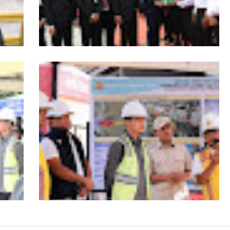
s
HUT ke-53 Bank Aceh: Momentum
agai
Memperkuat Amanah, Menumbuhkan
Aceh
Keberkahan Bagi Aceh