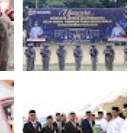
RI,
Kapolda Aceh Tutup Pembinaan Tradisi
asi
dan Pembaretan 65 Bintara Remaja
Satbrimob Polda Aceh