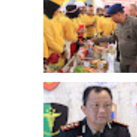
Meriahkan HUT Ke-81 Kemerdekaan 
Polda Aceh Gelar Lomba Memasak N
Goreng dan Aneka Minuman