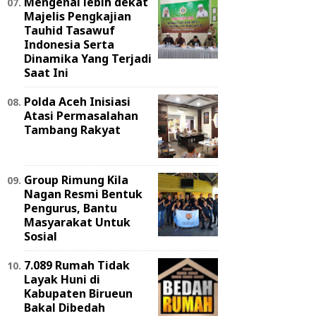
Mengenal lebih dekat
Majelis Pengkajian
Tauhid Tasawuf
Indonesia Serta
Dinamika Yang Terjadi
Saat Ini
Polda Aceh Inisiasi
Atasi Permasalahan
Tambang Rakyat
Group Rimung Kila
Nagan Resmi Bentuk
Pengurus, Bantu
Masyarakat Untuk
Sosial
7.089 Rumah Tidak
Layak Huni di
Kabupaten Birueun
Bakal Dibedah