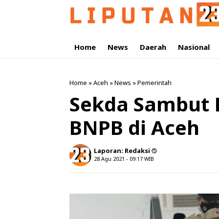
Home
News
Daerah
Nasional
Home
»
Aceh
»
News
»
Pemerintah
Sekda Sambut 
BNPB di Aceh
Laporan:
Redaksi
28 Agu 2021 - 09:17
WIB