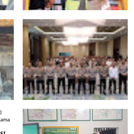
Wagub Aceh dampingi Wapres Gibran
iden
Kunjungi Aceh, Pastikan Pemulihan
Pascabencana Hidrometeorologi
Ops
Kapolda Aceh Buka Rakernis SDM 2026,
BSI