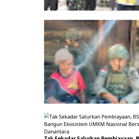
Kapolda Aceh Bersama Forkopimda
Sambut Kunjungan Kerja Wakil Pres
RI di Kabupaten Bireuen
Patroli Humanis Satgas Kepolisian 
Tak Sekadar Salurkan Pembiayaan, 