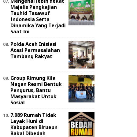
Mengenal lebih dekat
Majelis Pengkajian
Tauhid Tasawuf
Indonesia Serta
Dinamika Yang Terjadi
Saat Ini
Polda Aceh Inisiasi
Atasi Permasalahan
Tambang Rakyat
Group Rimung Kila
Nagan Resmi Bentuk
Pengurus, Bantu
Masyarakat Untuk
Sosial
7.089 Rumah Tidak
Layak Huni di
Kabupaten Birueun
Bakal Dibedah