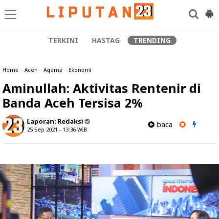
TERKINI
HASTAG
TRENDING
Home
»
Aceh
»
Agama
»
Ekonomi
Aminullah: Aktivitas Rentenir di
Banda Aceh Tersisa 2%
Laporan:
Redaksi
baca
25 Sep 2021 - 13:36
WIB