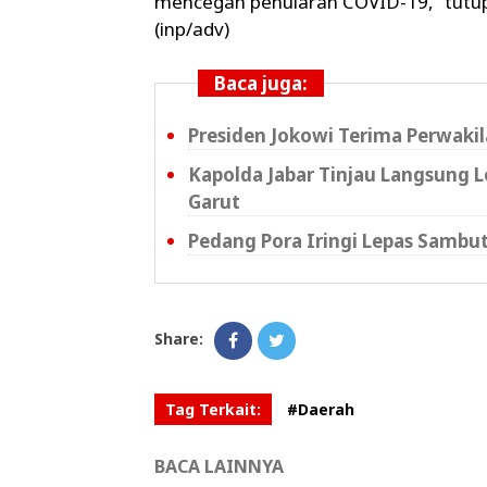
mencegah penularan COVID-19,” tutu
(inp/adv)
Baca juga:
Presiden Jokowi Terima Perwakil
Kapolda Jabar Tinjau Langsung 
Garut
Pedang Pora Iringi Lepas Sambu
Share:
Tag Terkait:
#Daerah
BACA LAINNYA