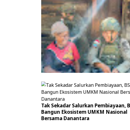
Patroli Humanis Satgas Kepolisian 
Tak Sekadar Salurkan Pembiayaan, 
Damai Cartenz di Puncak Jaya Perer
Bangun Ekosistem UMKM Nasional
Kedekatan dengan Masyarakat
Bersama Danantara