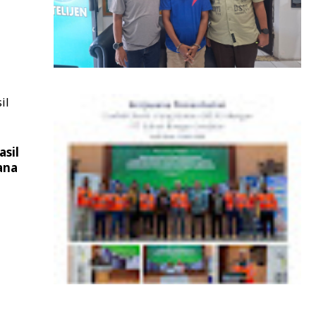
Tim Tabur Kejati Aceh Berhasil Amankan
DPO Kejari Aceh Selatan di Sumatera
Utara
asil
ana