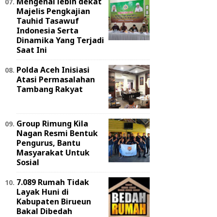
Mengenal lebih dekat
Majelis Pengkajian
Tauhid Tasawuf
Indonesia Serta
Dinamika Yang Terjadi
Saat Ini
Polda Aceh Inisiasi
Atasi Permasalahan
Tambang Rakyat
Group Rimung Kila
Nagan Resmi Bentuk
Pengurus, Bantu
Masyarakat Untuk
Sosial
7.089 Rumah Tidak
Layak Huni di
Kabupaten Birueun
Bakal Dibedah