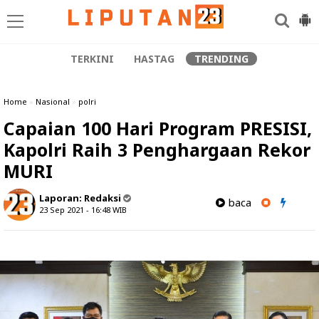
TERKINI
HASTAG
TRENDING
Home
»
Nasional
»
polri
Capaian 100 Hari Program PRESISI,
Kapolri Raih 3 Penghargaan Rekor
MURI
Laporan:
Redaksi
baca
23 Sep 2021 - 16:48
WIB