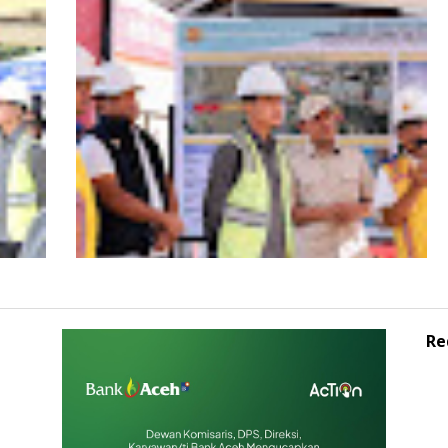
s
HUT ke-53 Bank Aceh: Momentum
agai
Memperkuat Amanah, Menumbuhkan
Aceh
Keberkahan Bagi Aceh
Re
Wagub Aceh dampingi Wapres Gibran
iden
Kunjungi Aceh, Pastikan Pemulihan
Pascabencana Hidrometeorologi