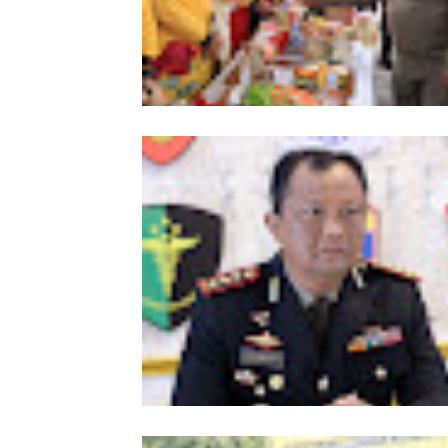
Meriahkan HUT Ke-81 Kemerdekaan 
Polda Aceh Gelar Lomba Memasak N
Goreng dan Aneka Minuman