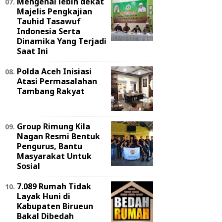
Mengenal lebih dekat
Majelis Pengkajian
Tauhid Tasawuf
Indonesia Serta
Dinamika Yang Terjadi
Saat Ini
Polda Aceh Inisiasi
Atasi Permasalahan
Tambang Rakyat
Group Rimung Kila
Nagan Resmi Bentuk
Pengurus, Bantu
Masyarakat Untuk
Sosial
7.089 Rumah Tidak
Layak Huni di
Kabupaten Birueun
Bakal Dibedah