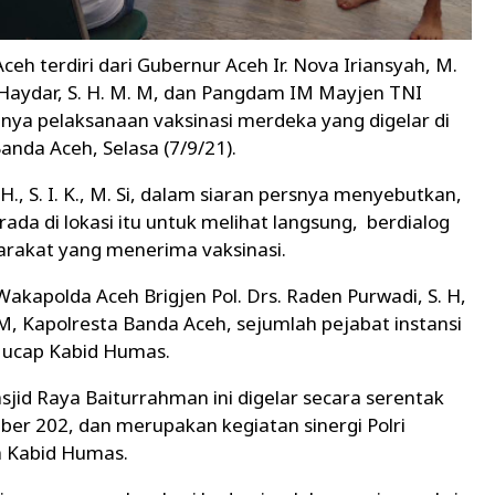
eh terdiri dari Gubernur Aceh Ir. Nova Iriansyah, M.
d Haydar, S. H. M. M, dan Pangdam IM Mayjen TNI
ya pelaksanaan vaksinasi merdeka yang digelar di
nda Aceh, Selasa (7/9/21).
, S. I. K., M. Si, dalam siaran persnya menyebutkan,
da di lokasi itu untuk melihat langsung, berdialog
akat yang menerima vaksinasi.
t Wakapolda Aceh Brigjen Pol. Drs. Raden Purwadi, S. H,
, Kapolresta Banda Aceh, sejumlah pejabat instansi
, ucap Kabid Humas.
jid Raya Baiturrahman ini digelar secara serentak
ber 202, dan merupakan kegiatan sinergi Polri
ta Kabid Humas.