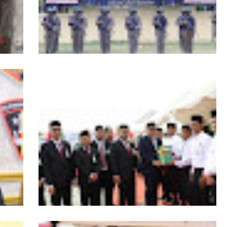
RI,
Kapolda Aceh Tutup Pembinaan Tradisi
asi
dan Pembaretan 65 Bintara Remaja
Satbrimob Polda Aceh