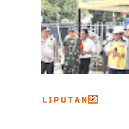
Kombes Andi Kirana Diperiksa Mabe
Polri, Kapolda Tunjuk Kabid TIK seb
Pelaksana Tugas Kapolresta Banda 
Kapolda Aceh Bersama Forkopimda
Sambut Kunjungan Kerja Wakil Pres
RI di Kabupaten Bireuen