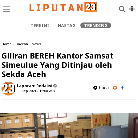
TERKINI
HASTAG
TRENDING
Home
»
Daerah
»
News
Giliran BEREH Kantor Samsat
Simeulue Yang Ditinjau oleh
Sekda Aceh
Laporan:
Redaksi
baca
11 Sep 2021 - 15:08
WIB