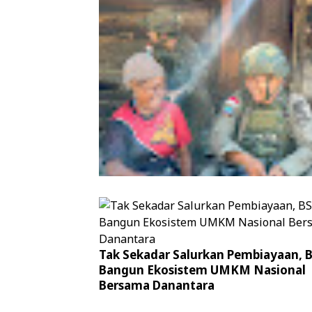
Patroli Humanis Satgas Kepolisian 
Tak Sekadar Salurkan Pembiayaan, 
Damai Cartenz di Puncak Jaya Perer
Bangun Ekosistem UMKM Nasional
Kedekatan dengan Masyarakat
Bersama Danantara