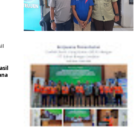
Tim Tabur Kejati Aceh Berhasil Amankan
DPO Kejari Aceh Selatan di Sumatera
Utara
asil
ana