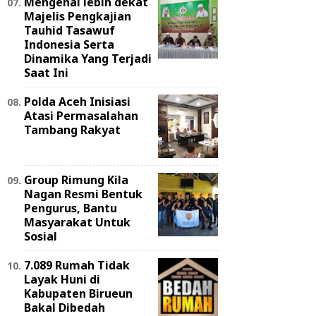
Mengenal lebih dekat
Majelis Pengkajian
Tauhid Tasawuf
Indonesia Serta
Dinamika Yang Terjadi
Saat Ini
Polda Aceh Inisiasi
Atasi Permasalahan
Tambang Rakyat
Group Rimung Kila
Nagan Resmi Bentuk
Pengurus, Bantu
Masyarakat Untuk
Sosial
7.089 Rumah Tidak
Layak Huni di
Kabupaten Birueun
Bakal Dibedah