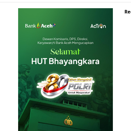
Re
Bank Indonesia Aceh dan PT Solusi
Bangun Andalas Jalin Kerja Sama
Pemanfaatan Limbah Racik Uang Kertas
(LRUK)Kolaborasi ini mendukung
pengelolaan uang Rupiah yang
berkelanjutan melalui pemanfaatan
LRUK sebagai bahan bakar alternatif
dengan metode co-processing.