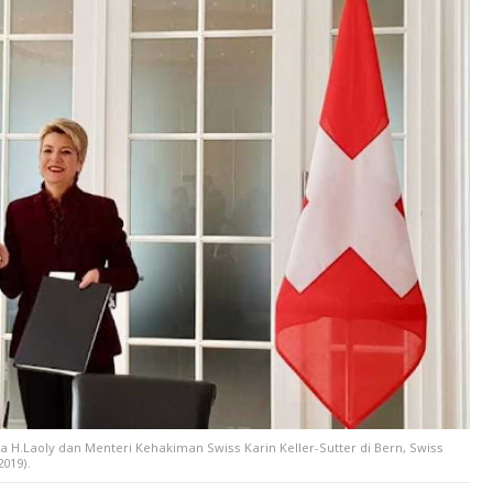
H.Laoly dan Menteri Kehakiman Swiss Karin Keller-Sutter di Bern, Swiss
019).