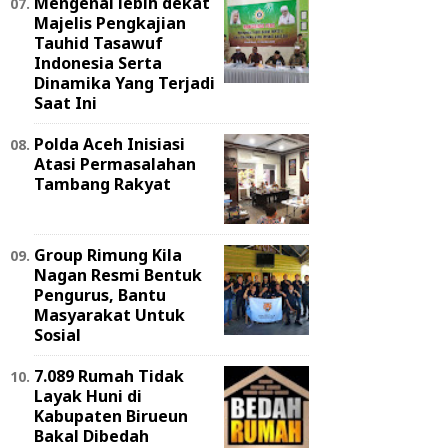
Mengenal lebih dekat
Majelis Pengkajian
Tauhid Tasawuf
Indonesia Serta
Dinamika Yang Terjadi
Saat Ini
Polda Aceh Inisiasi
Atasi Permasalahan
Tambang Rakyat
Group Rimung Kila
Nagan Resmi Bentuk
Pengurus, Bantu
Masyarakat Untuk
Sosial
7.089 Rumah Tidak
Layak Huni di
Kabupaten Birueun
Bakal Dibedah