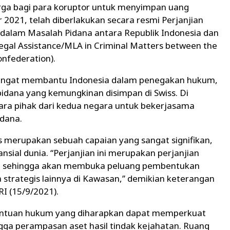
surga bagi para koruptor untuk menyimpan uang
2021, telah diberlakukan secara resmi Perjanjian
dalam Masalah Pidana antara Republik Indonesia dan
Legal Assistance/MLA in Criminal Matters between the
onfederation).
 sangat membantu Indonesia dalam penegakan hukum,
pidana yang kemungkinan disimpan di Swiss. Di
ara pihak dari kedua negara untuk bekerjasama
idana.
 merupakan sebuah capaian yang sangat signifikan,
sial dunia. “Perjanjian ini merupakan perjanjian
a sehingga akan membuka peluang pembentukan
strategis lainnya di Kawasan,’’ demikian keterangan
RI (15/9/2021).
bantuan hukum yang diharapkan dapat memperkuat
ga perampasan aset hasil tindak kejahatan. Ruang