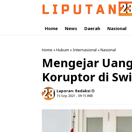
Home
News
Daerah
Nasional
Home
»
Hukum
»
Internasional
»
Nasional
Mengejar Uang
Koruptor di Sw
Laporan:
Redaksi
15 Sep 2021 - 09:15
WIB