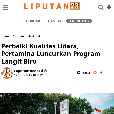
TERKINI
HASTAG
TRENDING
Home
»
Ekonomi
»
Nasional
Perbaiki Kualitas Udara,
Pertamina Luncurkan Program
Langit Biru
Laporan:
Redaksi
baca
12 Sep 2021 - 10:29
WIB