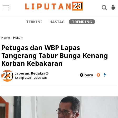
TERKINI
HASTAG
TRENDING
Home
»
Hukum
Petugas dan WBP Lapas
Tangerang Tabur Bunga Kenang
Korban Kebakaran
Laporan:
Redaksi
baca
12 Sep 2021 - 20:20
WIB