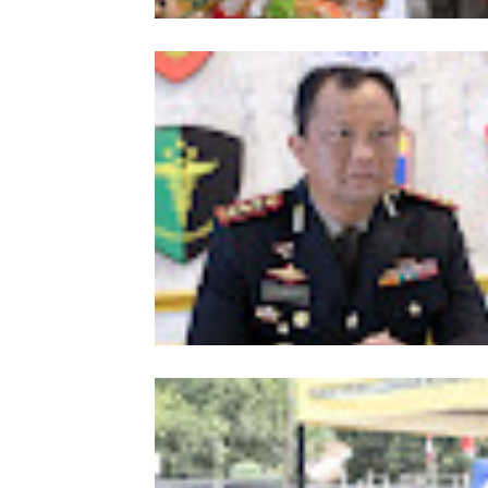
Meriahkan HUT Ke-81 Kemerdekaan 
Polda Aceh Gelar Lomba Memasak N
Goreng dan Aneka Minuman
Kombes Andi Kirana Diperiksa Mabe
Polri, Kapolda Tunjuk Kabid TIK seb