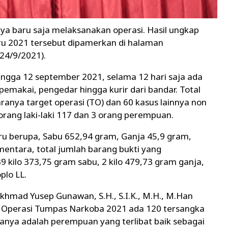
aya baru saja melaksanakan operasi. Hasil ungkap
u 2021 tersebut dipamerkan di halaman
24/9/2021).
ingga 12 september 2021, selama 12 hari saja ada
emakai, pengedar hingga kurir dari bandar. Total
aranya target operasi (TO) dan 60 kasus lainnya non
7 orang laki-laki 117 dan 3 orang perempuan.
ru berupa, Sabu 652,94 gram, Ganja 45,9 gram,
 Sementara, total jumlah barang bukti yang
 kilo 373,75 gram sabu, 2 kilo 479,73 gram ganja,
plo LL.
hmad Yusep Gunawan, S.H., S.I.K., M.H., M.Han
 Operasi Tumpas Narkoba 2021 ada 120 tersangka
ranya adalah perempuan yang terlibat baik sebagai