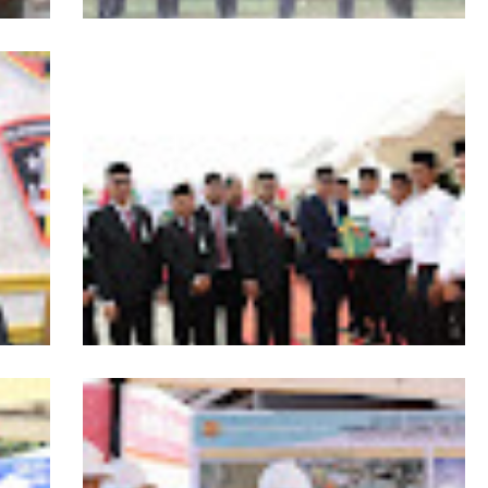
RI,
Kapolda Aceh Tutup Pembinaan Tradisi
asi
dan Pembaretan 65 Bintara Remaja
Satbrimob Polda Aceh
s
HUT ke-53 Bank Aceh: Momentum
agai
Memperkuat Amanah, Menumbuhkan