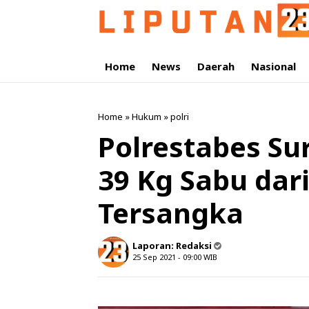
Home
News
Daerah
Nasional
Home
»
Hukum
»
polri
Polrestabes S
39 Kg Sabu dar
Tersangka
Laporan:
Redaksi
25 Sep 2021 - 09:00
WIB