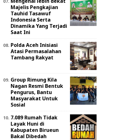
Mengenal lebih dekat
Majelis Pengkajian
Tauhid Tasawuf
Indonesia Serta
Dinamika Yang Terjadi
Saat Ini
Polda Aceh Inisiasi
Atasi Permasalahan
Tambang Rakyat
Group Rimung Kila
Nagan Resmi Bentuk
Pengurus, Bantu
Masyarakat Untuk
Sosial
7.089 Rumah Tidak
Layak Huni di
Kabupaten Birueun
Bakal Dibedah