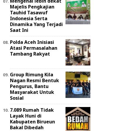
Mengenal lebih dekat
Majelis Pengkajian
Tauhid Tasawuf
Indonesia Serta
Dinamika Yang Terjadi
Saat Ini
Polda Aceh Inisiasi
Atasi Permasalahan
Tambang Rakyat
Group Rimung Kila
Nagan Resmi Bentuk
Pengurus, Bantu
Masyarakat Untuk
Sosial
7.089 Rumah Tidak
Layak Huni di
Kabupaten Birueun
Bakal Dibedah