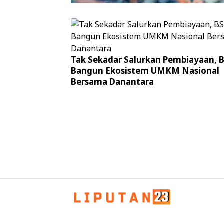
Patroli Humanis Satgas Kepolisian 
Tak Sekadar Salurkan Pembiayaan, 
Damai Cartenz di Puncak Jaya Perer
Bangun Ekosistem UMKM Nasional
Kedekatan dengan Masyarakat
Bersama Danantara