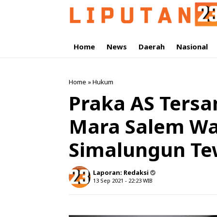
Home
News
Daerah
Nasional
Home
»
Hukum
Praka AS Ters
Mara Salem Wa
Simalungun Te
Laporan:
Redaksi
13 Sep 2021 - 22:23
WIB