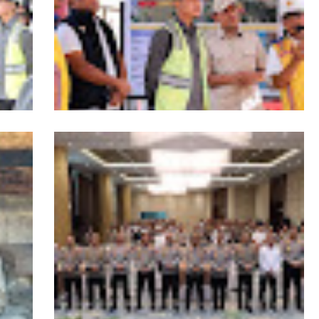
Wagub Aceh dampingi Wapres Gibran
iden
Kunjungi Aceh, Pastikan Pemulihan
Pascabencana Hidrometeorologi