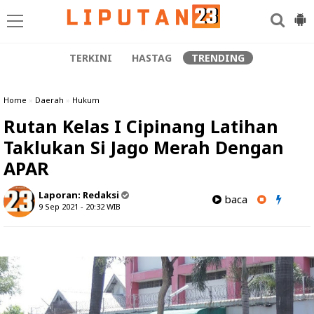
TERKINI
HASTAG
TRENDING
Home
»
Daerah
»
Hukum
Rutan Kelas I Cipinang Latihan
Taklukan Si Jago Merah Dengan
APAR
Laporan:
Redaksi
baca
9 Sep 2021 - 20:32
WIB