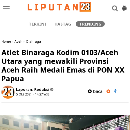
TERKINI
HASTAG
TRENDING
Home
»
Aceh
»
Olahraga
Atlet Binaraga Kodim 0103/Aceh
Utara yang mewakili Provinsi
Aceh Raih Medali Emas di PON XX
Papua
Laporan:
Redaksi
baca
5 Okt 2021 - 14:27
WIB