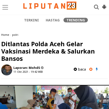
TERKINI
HASTAG
TRENDING
Home
»
polri
Ditlantas Polda Aceh Gelar
Vaksinasi Merdeka & Salurkan
Bansos
Laporan:
MohdS
baca
11 Okt 2021 - 19:42
WIB