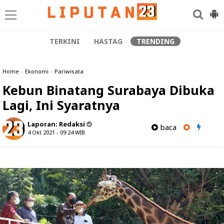
TERKINI
HASTAG
TRENDING
Home
»
Ekonomi
»
Pariwisata
Kebun Binatang Surabaya Dibuka
Lagi, Ini Syaratnya
Laporan:
Redaksi
baca
4 Okt 2021 - 09:24
WIB